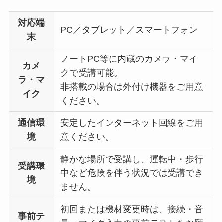
対応端
PC／タブレット／スマートフォン
末
ノートPC等に内蔵のカメラ・マイ
カメ
クで受講可能。
ラ・マ
非搭載の場合は外付け機器をご用意
イク
ください。
通信環
安定したインターネット回線をご用
境
意ください。
静かな場所で受講し、運転中・歩行
受講環
中など危険を伴う状況では受講でき
境
ません。
初回または機材変更時は、接続・音
事前テ